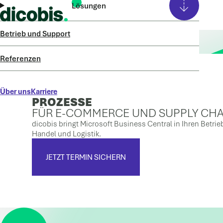
Lösungen
Betrieb und Support
Intelligente Prozesse, mehr Wachstum
ERP NEU
GEDACHT
Referenzen
STABILE
Über uns
Karriere
PROZESSE
FÜR E-COMMERCE UND SUPPLY CHA
dicobis bringt Microsoft Business Central in Ihren Betri
Handel und Logistik.
JETZT TERMIN SICHERN