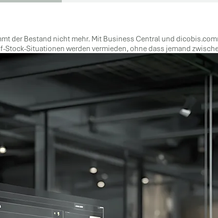
stimmt der Bestand nicht mehr. Mit Business Central und dicobis.co
-of-Stock-Situationen werden vermieden, ohne dass jemand zwisch