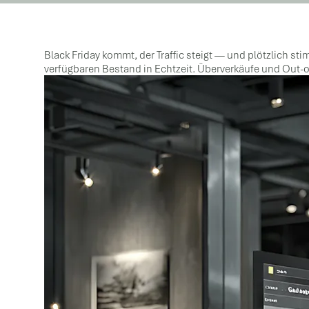
Black Friday kommt, der Traffic steigt — und plötzlich 
verfügbaren Bestand in Echtzeit. Überverkäufe und Out